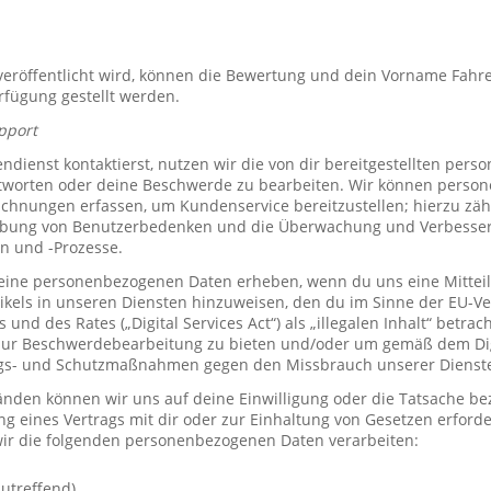
röffentlicht wird, können die Bewertung und dein Vorname Fahre
erfügung gestellt werden.
pport
ienst kontaktierst, nutzen wir die von dir bereitgestellten per
tworten oder deine Beschwerde zu bearbeiten. Wir können perso
hnungen erfassen, um Kundenservice bereitzustellen; hierzu zähl
bung von Benutzerbedenken und die Überwachung und Verbesse
n und -Prozesse.
ine personenbezogenen Daten erheben, wenn du uns eine Mitteil
ikels in unseren Diensten hinzuweisen, den du im Sinne der EU-
und des Rates („Digital Services Act“) als „illegalen Inhalt“ betrac
zur Beschwerdebearbeitung zu bieten und/oder um gemäß dem Digi
ngs- und Schutzmaßnahmen gegen den Missbrauch unserer Dienste 
den können wir uns auf deine Einwilligung oder die Tatsache bez
ng eines Vertrags mit dir oder zur Einhaltung von Gesetzen erforde
ir die folgenden personenbezogenen Daten verarbeiten:
utreffend)