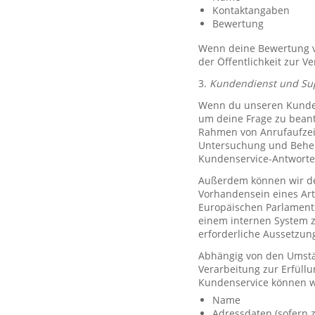
Kontaktangaben
Bewertung
Wenn deine Bewertung ve
der Öffentlichkeit zur V
3.
Kundendienst und Su
Wenn du unseren Kundend
um deine Frage zu bean
Rahmen von Anrufaufzeic
Untersuchung und Behe
Kundenservice-Antworte
Außerdem können wir de
Vorhandensein eines Art
Europäischen Parlaments 
einem internen System 
erforderliche Aussetzu
Abhängig von den Umstän
Verarbeitung zur Erfüllu
Kundenservice können w
Name
Adressdaten (sofern z