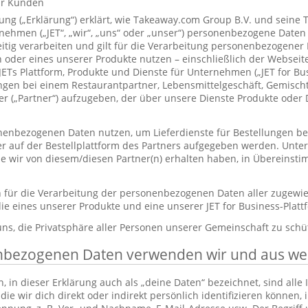
ür Kunden
ung („Erklärung“) erklärt, wie Takeaway.com Group B.V. und seine 
hmen („JET“, „wir“, „uns“ oder „unser“) personenbezogene Daten
itig verarbeiten und gilt für die Verarbeitung personenbezogener
 oder eines unserer Produkte nutzen – einschließlich der Webseite
 JETs Plattform, Produkte und Dienste für Unternehmen („JET for B
ungen bei einem Restaurantpartner, Lebensmittelgeschäft, Gemisc
r („Partner“) aufzugeben, der über unsere Dienste Produkte oder 
enbezogenen Daten nutzen, um Lieferdienste für Bestellungen bere
er auf der Bestellplattform des Partners aufgegeben werden. Unt
die wir von diesem/diesen Partner(n) erhalten haben, in Übereinst
ch für die Verarbeitung der personenbezogenen Daten aller zugewi
ie eines unserer Produkte und eine unserer JET for Business-Plat
 uns, die Privatsphäre aller Personen unserer Gemeinschaft zu schü
nbezogenen Daten verwenden wir und aus w
in dieser Erklärung auch als „deine Daten“ bezeichnet, sind alle
die wir dich direkt oder indirekt persönlich identifizieren können