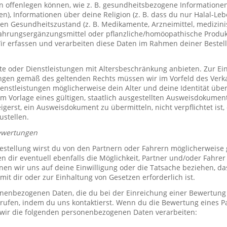
offenlegen können, wie z. B. gesundheitsbezogene Informationen 
, Informationen über deine Religion (z. B. dass du nur Halal-Leben
en Gesundheitszustand (z. B. Medikamente, Arzneimittel, medizini
ahrungsergänzungsmittel oder pflanzliche/homöopathische Produk
Wir erfassen und verarbeiten diese Daten im Rahmen deiner Bestel
e oder Dienstleistungen mit Altersbeschränkung anbieten. Zur Ei
ungen gemäß des geltenden Rechts müssen wir im Vorfeld des Verk
ienstleistungen möglicherweise dein Alter und deine Identität übe
 Vorlage eines gültigen, staatlich ausgestellten Ausweisdokuments
eigerst, ein Ausweisdokument zu übermitteln, nicht verpflichtet ist,
ustellen.
ewertungen
stellung wirst du von den Partnern oder Fahrern möglicherweise
n dir eventuell ebenfalls die Möglichkeit, Partner und/oder Fahre
n wir uns auf deine Einwilligung oder die Tatsache beziehen, das
mit dir oder zur Einhaltung von Gesetzen erforderlich ist.
sonenbezogenen Daten, die du bei der Einreichung einer Bewertung
rrufen, indem du uns kontaktierst. Wenn du die Bewertung eines P
 wir die folgenden personenbezogenen Daten verarbeiten: