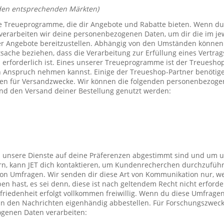
den entsprechenden Märkten)
e Treueprogramme, die dir Angebote und Rabatte bieten. Wenn du
verarbeiten wir deine personenbezogenen Daten, um dir die im j
er Angebote bereitzustellen. Abhängig von den Umständen können 
tsache beziehen, dass die Verarbeitung zur Erfüllung eines Vertrag
 erforderlich ist. Eines unserer Treueprogramme ist der Treuesho
n Anspruch nehmen kannst. Einige der Treueshop-Partner benötig
n für Versandzwecke. Wir können die folgenden personenbezogen
nd den Versand deiner Bestellung genutzt werden:
s unsere Dienste auf deine Präferenzen abgestimmt sind und um 
rn, kann JET dich kontaktieren, um Kundenrecherchen durchzufüh
on Umfragen. Wir senden dir diese Art von Kommunikation nur, we
en hast, es sei denn, diese ist nach geltendem Recht nicht erforde
iedenheit erfolgt vollkommen freiwillig. Wenn du diese Umfragen
 in den Nachrichten eigenhändig abbestellen. Für Forschungszwec
genen Daten verarbeiten: