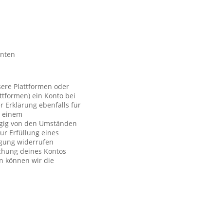
nnten
sere Plattformen oder
ttformen) ein Konto bei
r Erklärung ebenfalls für
t einem
ngig von den Umständen
ur Erfüllung eines
ligung widerrufen
schung deines Kontos
n können wir die