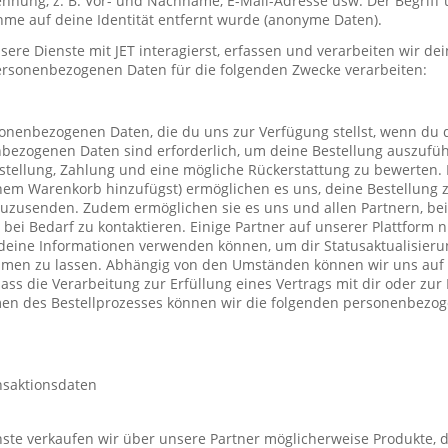
nung, z. B. Vor- und Nachname, E-Mail-Adresse usw. Der Begriff u
me auf deine Identität entfernt wurde (anonyme Daten).
re Dienste mit JET interagierst, erfassen und verarbeiten wir d
ersonenbezogenen Daten für die folgenden Zwecke verarbeiten:
sonenbezogenen Daten, die du uns zur Verfügung stellst, wenn du 
nbezogenen Daten sind erforderlich, um deine Bestellung auszufüh
stellung, Zahlung und eine mögliche Rückerstattung zu bewerten. 
einem Warenkorb hinzufügst) ermöglichen es uns, deine Bestellung 
uzusenden. Zudem ermöglichen sie es uns und allen Partnern, be
h bei Bedarf zu kontaktieren. Einige Partner auf unserer Plattform
deine Informationen verwenden können, um dir Statusaktualisieru
mmen zu lassen. Abhängig von den Umständen können wir uns auf 
ass die Verarbeitung zur Erfüllung eines Vertrags mit dir oder zu
hmen des Bestellprozesses können wir die folgenden personenbezo
nsaktionsdaten
te verkaufen wir über unsere Partner möglicherweise Produkte, d