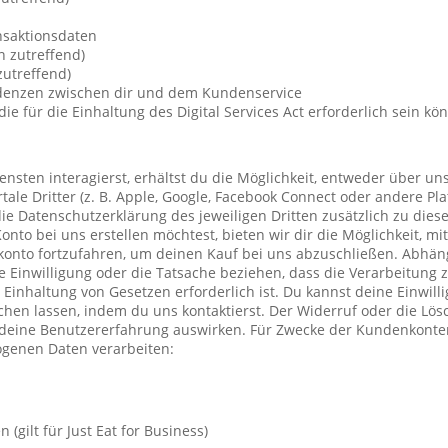
nsaktionsdaten
n zutreffend)
utreffend)
ndenzen zwischen dir und dem Kundenservice
die für die Einhaltung des Digital Services Act erforderlich sein kö
nsten interagierst, erhältst du die Möglichkeit, entweder über un
ale Dritter (z. B. Apple, Google, Facebook Connect oder andere Pla
die Datenschutzerklärung des jeweiligen Dritten zusätzlich zu diese
Konto bei uns erstellen möchtest, bieten wir dir die Möglichkeit, mi
konto fortzufahren, um deinen Kauf bei uns abzuschließen. Abhä
 Einwilligung oder die Tatsache beziehen, dass die Verarbeitung z
r Einhaltung von Gesetzen erforderlich ist. Du kannst deine Einwil
chen lassen, indem du uns kontaktierst. Der Widerruf oder die Lö
 deine Benutzererfahrung auswirken. Für Zwecke der Kundenkonte
genen Daten verarbeiten:
(gilt für Just Eat for Business)