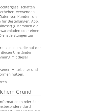
Tochtergesellschaften
 erheben, verwenden,
 Daten von Kunden, die
 für Bestellungen, App,
usiness“) (zusammen die
htwarenladen oder einem
Dienstleistungen zur
itzustellen, die auf der
er diesen Umständen
immung mit dieser
esenen Mitarbeiter und
tformen nutzen.
tzen.
elchem Grund
 Informationen oder Sets
, insbesondere durch